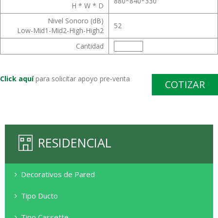
880*840*330
H * W * D
Nivel Sonoro (dB)
52
Low-Mid1-Mid2-High-High2
Cantidad
Click aquí
para solicitar apoyo pre-venta
COTIZAR
RESIDENCIAL
Decorativos de Pared
Kirigamine Zen
Tipo Ducto
Serie SEZ
Tipo Cassette
Serie MSZ