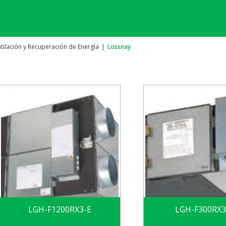
tilación y Recuperación de Energía
|
Lossnay
LGH-F300RX3
LGH-F1200RX3-E