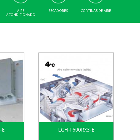
AIRE
SECADORES
CORTINAS DE AIRE
ACONDICIONADO
LGH-F600RX3-E
-E