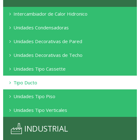
Intercambiador de Calor Hidronico
Serie PWFY
Unidades Condensadoras
Serie W
Unidades Decorativas de Pared
Serie PKFY
Unidades Decorativas de Techo
Serie WR2
Serie PCFY
Unidades Tipo Cassette
Serie PKA
Serie R2
Serie PLA
Tipo Ducto
Serie PCA
Serie Y H2i
Alta Presión
Unidades Tipo Piso
Cassette 1 Via
Serie PUHY
Tipo Piso Oculto
Unidades Tipo Verticales
Presión Media
Cassette 2 Vias
Serie S
Serie PVFY
Tipo Piso Decorativo
Bajo Presión
Cassette 4 Vias
Solo Calor
INDUSTRIAL
Serie PEA -PEAD
Solo Frio