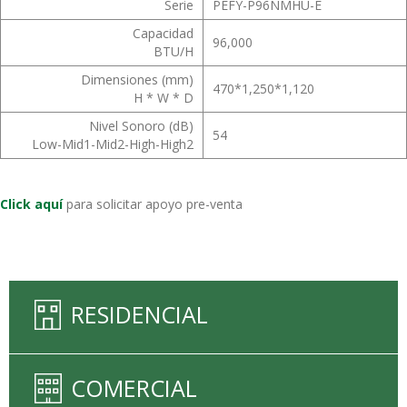
Serie
PEFY-P96NMHU-E
Capacidad
96,000
BTU/H
Dimensiones (mm)
470*1,250*1,120
H * W * D
Nivel Sonoro (dB)
54
Low-Mid1-Mid2-High-High2
Click aquí
para solicitar apoyo pre-venta
RESIDENCIAL
COMERCIAL