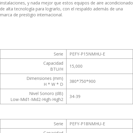
instalaciones, y nada mejor que estos equipos de aire acondicionado
de alta tecnología para lograrlo, con el respaldo además de una
marca de prestigio internacional.
Serie
PEFY-P15NMHU-E
Capacidad
15,000
BTU/H
Dimensiones (mm)
380*750*900
H * W * D
Nivel Sonoro (dB)
34-39
Low-Mid1-Mid2-High-High2
Serie
PEFY-P18NMHU-E
Capacidad