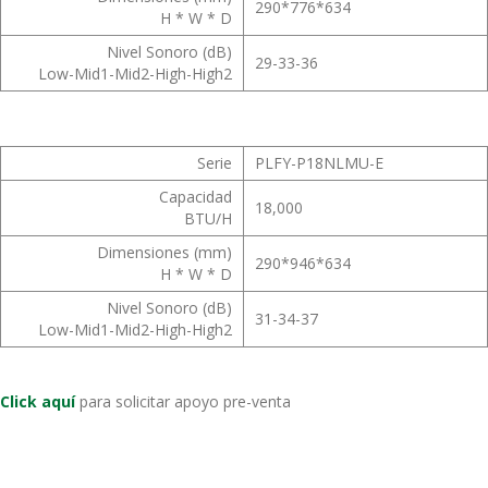
290*776*634
H * W * D
Nivel Sonoro (dB)
29-33-36
Low-Mid1-Mid2-High-High2
Serie
PLFY-P18NLMU-E
Capacidad
18,000
BTU/H
Dimensiones (mm)
290*946*634
H * W * D
Nivel Sonoro (dB)
31-34-37
Low-Mid1-Mid2-High-High2
Click aquí
para solicitar apoyo pre-venta