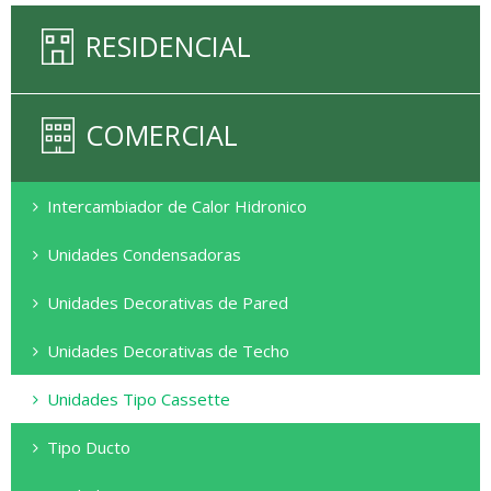
RESIDENCIAL
COMERCIAL
Intercambiador de Calor Hidronico
Serie PWFY
Unidades Condensadoras
Serie W
Unidades Decorativas de Pared
Serie PKFY
Unidades Decorativas de Techo
Serie WR2
Serie PCFY
Unidades Tipo Cassette
Serie PKA
Serie R2
Serie PLA
Tipo Ducto
Serie PCA
Serie Y H2i