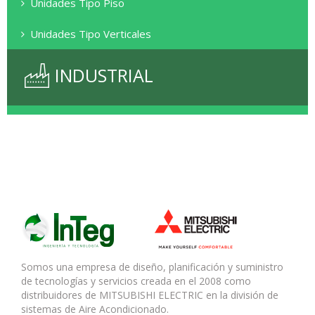
Alta Presión
Unidades Tipo Piso
Cassette 1 Via
Serie PUHY
Tipo Piso Oculto
Unidades Tipo Verticales
Presión Media
Cassette 2 Vias
Serie S
Serie PVFY
Tipo Piso Decorativo
Bajo Presión
Cassette 4 Vias
Solo Calor
INDUSTRIAL
Serie PEA -PEAD
Solo Frio
Somos una empresa de diseño, planificación y suministro
de tecnologías y servicios creada en el 2008 como
distribuidores de MITSUBISHI ELECTRIC en la división de
sistemas de Aire Acondicionado.