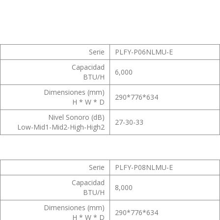
Serie
PLFY-P06NLMU-E
Capacidad
6,000
BTU/H
Dimensiones (mm)
290*776*634
H * W * D
Nivel Sonoro (dB)
27-30-33
Low-Mid1-Mid2-High-High2
Serie
PLFY-P08NLMU-E
Capacidad
8,000
BTU/H
Dimensiones (mm)
290*776*634
H * W * D